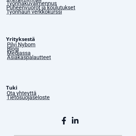
Työnhakuvalmennus
Puheenvuorot ja koulutukset
Työnhaun verkkokurssi
Yrityksestä
Pilvi Nybom
Blogi
Mediassa
Asiakaspalautteet
Tuki
Ota yhteyttä
Tietosuojaseloste