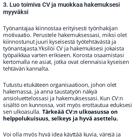
3. Luo toimiva CV ja muokkaa hakemuksesi
myyväksi
Työnantajaa kiinnostaa erityisesti työnhakijan
motivaatio. Perustele hakemuksessasi, miksi olet
kiinnostunut juuri kyseisestä työtehtävästä ja
työnantajasta.Yksilöi CV ja hakemuksesi jokaista
työpaikkaa varten erikseen. Korosta osaamistasi
kertomalla ne asiat, jotka ovat olennaisia kyseisen
tehtävän kannalta.
Tutustu etukäteen organisaatioon, johon olet
hakemassa, ja anna taustatyön näkyä
ansioluettelossasi ja hakemuksessasi. Kun CV:n
sisältö on kunnossa, voit myös erottautua eduksesi
sen ulkoasulla.
Tärkeää CV:n ulkoasussa on
helppolukuisuus, selkeys ja hyvä asettelu.
Voi olla myös hyvä idea käyttää kuvia, värejä ja