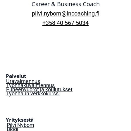
Career & Business Coach
pilvi.nybom@incoaching.fi
+358 40 567 5034
Palvelut
Uravalmennus
Työnhakuvalmennus
Puheenvuorot ja koulutukset
Työnhaun verkkokurssi
Yrityksestä
Pilvi Nybom
Blogi