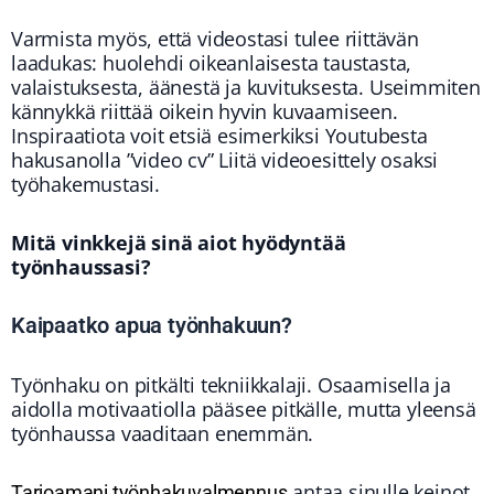
Varmista myös, että videostasi tulee riittävän
laadukas: huolehdi oikeanlaisesta taustasta,
valaistuksesta, äänestä ja kuvituksesta. Useimmiten
kännykkä riittää oikein hyvin kuvaamiseen.
Inspiraatiota voit etsiä esimerkiksi Youtubesta
hakusanolla ”video cv” Liitä videoesittely osaksi
työhakemustasi.
Mitä vinkkejä sinä aiot hyödyntää
työnhaussasi?
Kaipaatko apua työnhakuun?
Työnhaku on pitkälti tekniikkalaji. Osaamisella ja
aidolla motivaatiolla pääsee pitkälle, mutta yleensä
työnhaussa vaaditaan enemmän.
antaa sinulle keinot
Tarjoamani työnhakuvalmennus