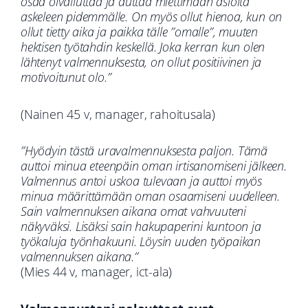
osaa oivalluttaa ja auttaa miettimään asioita
askeleen pidemmälle. On myös ollut hienoa, kun on
ollut tietty aika ja paikka tälle ”omalle”, muuten
hektisen työtahdin keskellä. Joka kerran kun olen
lähtenyt valmennuksesta, on ollut positiivinen ja
motivoitunut olo.”
(Nainen 45 v, manager, rahoitusala)
”Hyödyin tästä uravalmennuksesta paljon. Tämä
auttoi minua eteenpäin oman irtisanomiseni jälkeen.
Valmennus antoi uskoa tulevaan ja auttoi myös
minua määrittämään oman osaamiseni uudelleen.
Sain valmennuksen aikana omat vahvuuteni
näkyväksi. Lisäksi sain hakupaperini kuntoon ja
työkaluja työnhakuuni. Löysin uuden työpaikan
valmennuksen aikana.”
(Mies 44 v, manager, ict-ala)