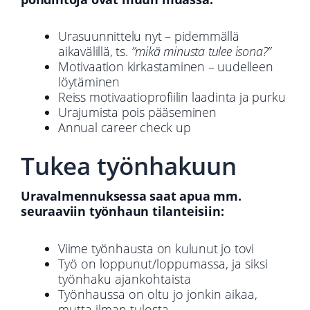
Urasuunnittelu nyt – pidemmällä
aikavälillä, ts.
”mikä minusta tulee isona?”
Motivaation kirkastaminen – uudelleen
löytäminen
Reiss motivaatioprofiilin laadinta ja purku
Urajumista pois pääseminen
Annual career check up
Tukea työnhakuun
Uravalmennuksessa saat apua mm.
seuraaviin työnhaun tilanteisiin:
Viime työnhausta on kulunut jo tovi
Työ on loppunut/loppumassa, ja siksi
työnhaku ajankohtaista
Työnhaussa on oltu jo jonkin aikaa,
mutta ilman tulosta