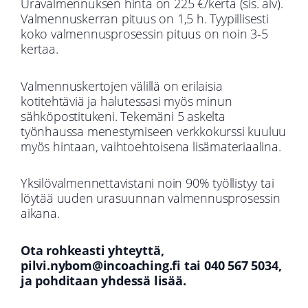
Uravalmennuksen hinta on 225 €/kerta (sis. alv).
Valmennuskerran pituus on 1,5 h. Tyypillisesti
koko valmennusprosessin pituus on noin 3-5
kertaa.
Valmennuskertojen välillä on erilaisia
kotitehtäviä ja halutessasi myös minun
sähköpostitukeni. Tekemäni 5 askelta
työnhaussa menestymiseen verkkokurssi kuuluu
myös hintaan, vaihtoehtoisena lisämateriaalina.
Yksilövalmennettavistani noin 90% työllistyy tai
löytää uuden urasuunnan valmennusprosessin
aikana.
Ota rohkeasti yhteyttä,
pilvi.nybom@incoaching.fi tai 040 567 5034,
ja pohditaan yhdessä lisää.