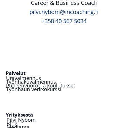
Career & Business Coach
pilvi.nybom@incoaching.fi
+358 40 567 5034
Palvelut
Uravalmennus
Työnhakuvalmennus
Puheenvuorot ja koulutukset
Työnhaun verkkokurssi
Yrityksestä
Pilvi Nybom
Blogi
Mediassa