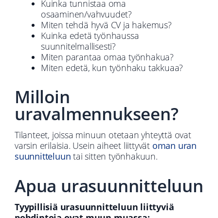
Kuinka tunnistaa oma
osaaminen/vahvuudet?
Miten tehdä hyvä CV ja hakemus?
Kuinka edetä työnhaussa
suunnitelmallisesti?
Miten parantaa omaa työnhakua?
Miten edetä, kun työnhaku takkuaa?
Milloin
uravalmennukseen?
Tilanteet, joissa minuun otetaan yhteyttä ovat
varsin erilaisia. Usein aiheet liittyvät
oman uran
suunnitteluun
tai sitten työnhakuun.
Apua urasuunnitteluun
Tyypillisiä urasuunnitteluun liittyviä
pohdintoja ovat muun muassa: